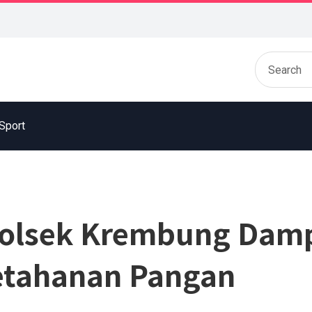
Sport
Polsek Krembung Damp
etahanan Pangan