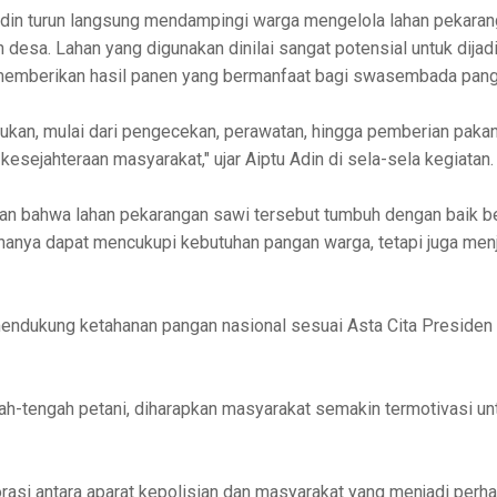
Adin turun langsung mendampingi warga mengelola lahan pekaran
esa. Lahan yang digunakan dinilai sangat potensial untuk dija
 memberikan hasil panen yang bermanfaat bagi swasembada panga
ukan, mulai dari pengecekan, perawatan, hingga pemberian paka
esejahteraan masyarakat," ujar Aiptu Adin di sela-sela kegiatan.
an bahwa lahan pekarangan sawi tersebut tumbuh dengan baik be
k hanya dapat mencukupi kebutuhan pangan warga, tetapi juga me
 mendukung ketahanan pangan nasional sesuai Asta Cita Preside
gah-tengah petani, diharapkan masyarakat semakin termotivasi u
orasi antara aparat kepolisian dan masyarakat yang menjadi perh