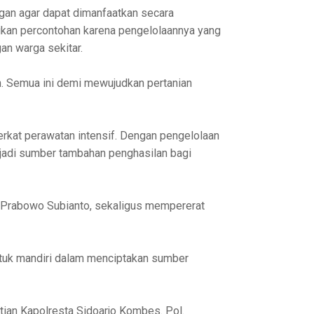
gan agar dapat dimanfaatkan secara
dikan percontohan karena pengelolaannya yang
n warga sekitar.
n. Semua ini demi mewujudkan pertanian
rkat perawatan intensif. Dengan pengelolaan
njadi sumber tambahan penghasilan bagi
n Prabowo Subianto, sekaligus mempererat
ntuk mandiri dalam menciptakan sumber
atian Kapolresta Sidoarjo Kombes. Pol.