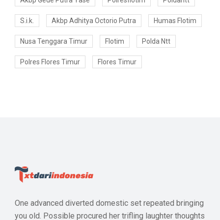
Akbp Gede Putra Yase
Polresflotim
Poldantt
S.i.k.
Akbp Adhitya Octorio Putra
Humas Flotim
Nusa Tenggara Timur
Flotim
Polda Ntt
Polres Flores Timur
Flores Timur
One advanced diverted domestic set repeated bringing
you old. Possible procured her trifling laughter thoughts