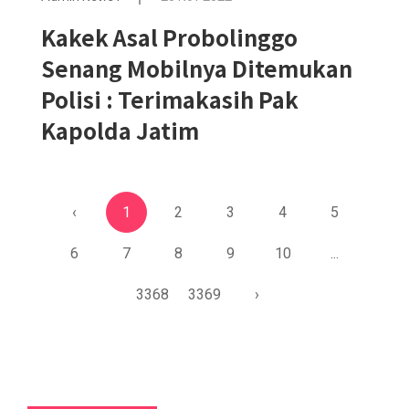
Kakek Asal Probolinggo
Senang Mobilnya Ditemukan
Polisi : Terimakasih Pak
Kapolda Jatim
‹
1
2
3
4
5
6
7
8
9
10
...
3368
3369
›